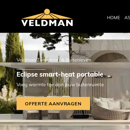
HOME
A
Veldman Zonwering & Buitenleven
Eclipse smart-heat portable
Voeg warmte toe aan jouw buitenruimte
OFFERTE AANVRAGEN