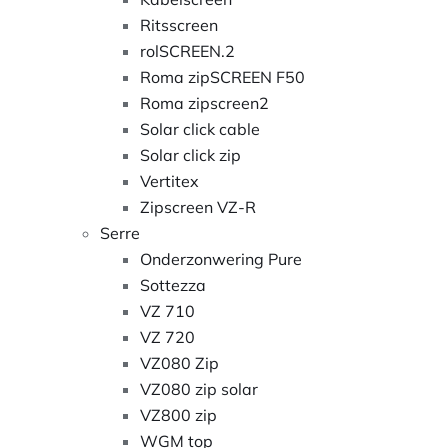
Ritsscreen
rolSCREEN.2
Roma zipSCREEN F50
Roma zipscreen2
Solar click cable
Solar click zip
Vertitex
Zipscreen VZ-R
Serre
Onderzonwering Pure
Sottezza
VZ 710
VZ 720
VZ080 Zip
VZ080 zip solar
VZ800 zip
WGM top