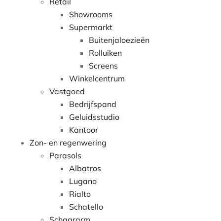
Retail
Showrooms
Supermarkt
Buitenjaloezieën
Rolluiken
Screens
Winkelcentrum
Vastgoed
Bedrijfspand
Geluidsstudio
Kantoor
Zon- en regenwering
Parasols
Albatros
Lugano
Rialto
Schatello
Schaararm