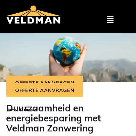
Assortimen
Particulier
Zakelijk
OFFERTE AANVRAGEN
OFFERTE AANVRAGEN
Outlet
Duurzaamheid en
Home
-
Duurzaam
Projecten
energiebesparing met
Veldman Zonwering
Showroom