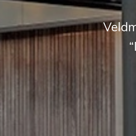
Veldm
“