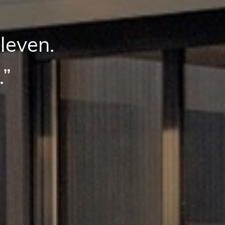
leven.
.”