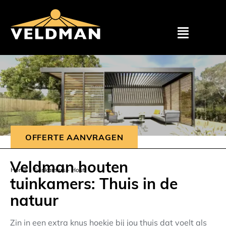
Assortimen
Particulier
Zakelijk
OFFERTE AANVRAGEN
Outlet
Veldman houten
Home
-
Tuinkamers
-
Hout
tuinkamers: Thuis in de
Projecten
natuur
Showroom
Zin in een extra knus hoekje bij jou thuis dat voelt als