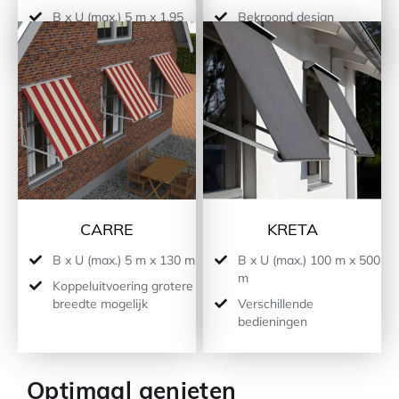
B x U (max.) 5 m x 1,95
Bekroond design
m. Koppelbaar tot 7 m
CARRE
KRETA
B x U (max.) 5 m x 130 m
B x U (max.) 100 m x 500
m
Koppeluitvoering grotere
breedte mogelijk
Verschillende
bedieningen
Optimaal genieten