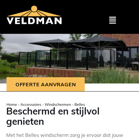
Assortimen
Particulier
Zakelijk
OFFERTE AANVRAGEN
Outlet
Home
-
Accessoires
-
Windschermen
-
Belles
Beschermd en stijlvol
Projecten
genieten
Showroom
Met het Belles windscherm zorg je ervoor dat jouw