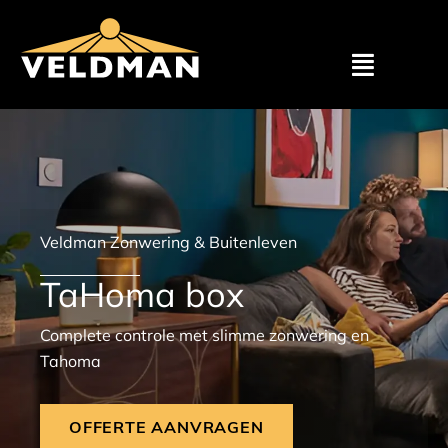
Assortimen
Particulier
Veldman Zonwering & Buitenleven
Zakelijk
TaHoma box
Outlet
Complete controle met slimme zonwering en
Tahoma
Projecten
OFFERTE AANVRAGEN
Showroom