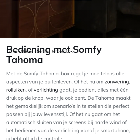
Contact
Bediening met Somfy
Home
-
Merken
-
Somfy
-
Tahoma box
Tahoma
Met de Somfy Tahoma-box regel je moeiteloos alle
aspecten van je buitenleven. Of het nu om
zonwering
,
rolluiken
, of
verlichting
gaat, je bedient alles met één
druk op de knop, waar je ook bent. De Tahoma maakt
het gemakkelijk om scenario’s in te stellen die perfect
passen bij jouw levensstijl. Of het nu gaat om het
automatisch sluiten van je screens bij harde wind of
het bedienen van de verlichting vanaf je smartphone,
jij hebt altijd de controle.