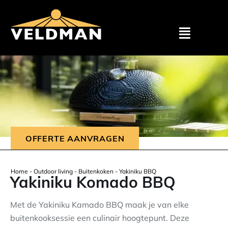
Assortimen
Particulier
Zakelijk
OFFERTE AANVRAGEN
Outlet
Home
-
Outdoor living
-
Buitenkoken
-
Yakiniku BBQ
Yakiniku Komado BBQ
Projecten
Met de Yakiniku Kamado BBQ maak je van elke
buitenkooksessie een culinair hoogtepunt. Deze
Showroom