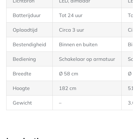
Lichtbron
LED, dimbaar
LED,
Batterijduur
Tot 24 uur
Tot 
Oplaadtijd
Circa 3 uur
Circ
Bestendigheid
Binnen en buiten
Binn
Bediening
Schakelaar op armatuur
Scha
Breedte
Ø 58 cm
Ø 32
Hoogte
182 cm
51 
Gewicht
–
3.0 