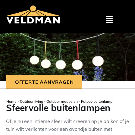
Assortimen
Particulier
Zakelijk
OFFERTE AANVRAGEN
Outlet
Home
-
Outdoor living
-
Outdoor meubelen
-
Fatboy buitenlamp
Sfeervolle buitenlampen
Projecten
Of je nu een intieme sfeer wilt creëren op je balkon of je
tuin wilt verlichten voor een avondje buiten met
Showroom