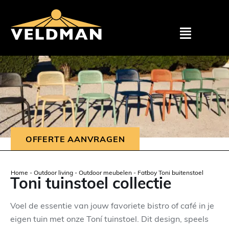
Ga
naar
inhoud
Toggle
Navigat
Assortimen
Particulier
Zakelijk
OFFERTE AANVRAGEN
Outlet
Home
-
Outdoor living
-
Outdoor meubelen
-
Fatboy Toni buitenstoel
Toni tuinstoel collectie
Projecten
Voel de essentie van jouw favoriete bistro of café in je
eigen tuin met onze Toní tuinstoel. Dit design, speels
Showroom