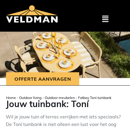
Assortimen
Particulier
Zakelijk
OFFERTE AANVRAGEN
Outlet
Home
-
Outdoor living
-
Outdoor meubelen
-
Fatboy Toni tuinbank
Jouw tuinbank: Toní
Projecten
Wil je jouw tuin of terras verrijken met iets speciaals?
De Toní tuinbank is niet alleen een lust voor het oog
Showroom