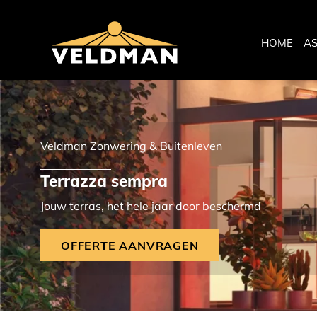
HOME
A
Veldman Zonwering & Buitenleven
Terrazza sempra
Jouw terras, het hele jaar door beschermd
OFFERTE AANVRAGEN