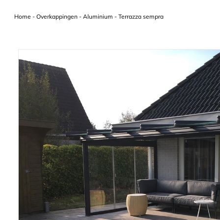
Home
-
Overkappingen
-
Aluminium
-
Terrazza sempra