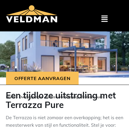
Assortimen
Particulier
Zakelijk
OFFERTE AANVRAGEN
Outlet
Een tijdloze uitstraling met
Home
-
Overkappingen
-
Glazen overkapping
-
Terrazza pure
Terrazza Pure
Projecten
De Terrazza is niet zomaar een overkapping; het is een
Showroom
meesterwerk van stijl en functionaliteit. Stel je voor: