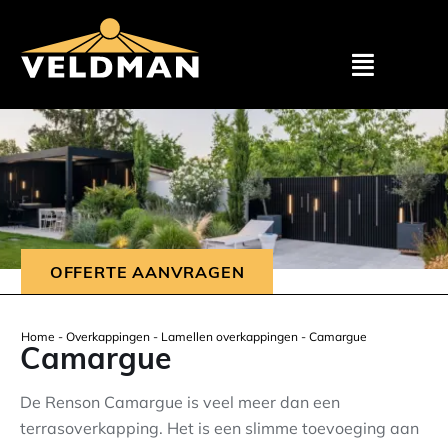
Assortimen
Particulier
Zakelijk
OFFERTE AANVRAGEN
Outlet
Home
-
Overkappingen
-
Lamellen overkappingen
-
Camargue
Camargue
Projecten
De Renson Camargue is veel meer dan een
terrasoverkapping. Het is een slimme toevoeging aan
Showroom