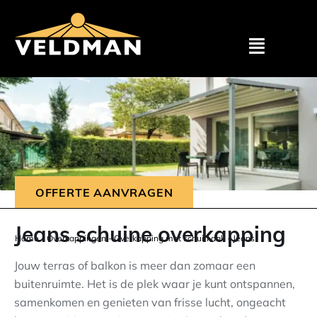
Assortimen
Particulier
Zakelijk
OFFERTE AANVRAGEN
Outlet
Jeans schuine overkapping
Home
-
Overkappingen
-
Overkapping met schuin dak
-
Jeans
Projecten
Jouw terras of balkon is meer dan zomaar een
buitenruimte. Het is de plek waar je kunt ontspannen,
samenkomen en genieten van frisse lucht, ongeacht
Showroom