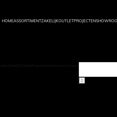
HOME
ASSORTIMENT
ZAKELIJK
OUTLET
PROJECTEN
SHOWRO
HOME
ASSORTIMENT
ZAKELIJK
OUTLET
PROJECTEN
SHOWRO
culier
Zakelijk
Outlet
Projecten
Showroom
Contact