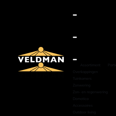
Assortiment
Parti
Overkappingen
Tuinkamers
Zonwering
Zon- en regenwering
Domotica
Accessoires
Outdoor living