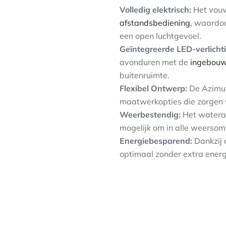
Volledig elektrisch:
Het vouw
afstandsbediening
, waardoo
een open luchtgevoel.
Geïntegreerde LED-verlicht
avonduren met de
ingebouwd
buitenruimte.
Flexibel Ontwerp:
De Azimut
maatwerkopties die zorgen voo
Weerbestendig:
Het watera
mogelijk om in alle weersom
Energiebesparend:
Dankzij 
optimaal zonder extra energ