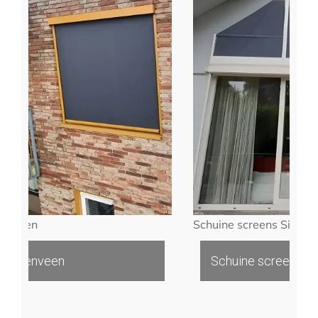
Schuine screens Sint-Michielsge
veen
Schuine screens Sint-Michi