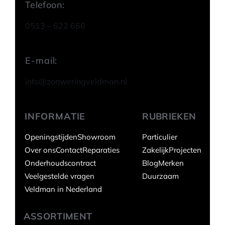
Telefoon:
0513 – 622 666
E-mail:
info@zonweringveldman.nl
INFORMATIE
RUBRIEKEN
Openingstijden
Showroom
Particulier
Over ons
Contact
Reparaties
Zakelijk
Projecten
Onderhoudscontract
Blog
Merken
Veelgestelde vragen
Duurzaam
Veldman in Nederland
ASSORTIMENT