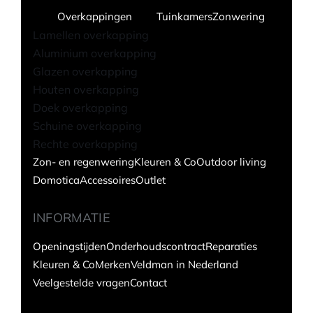
Overkappingen
Tuinkamers
Zonwering
Lamellen overkapping
Aluminium overkapping
Glazen overkapping
Houten overkapping
Doek overkapping
Schuine overkapping
Rechte overkapping
Zon- en regenwering
Kleuren & Co
Outdoor living
Domotica
Accessoires
Outlet
INFORMATIE
Openingstijden
Onderhoudscontract
Reparaties
Kleuren & Co
Merken
Veldman in Nederland
Veelgestelde vragen
Contact