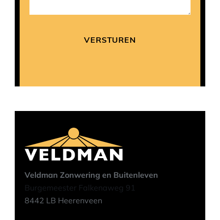
Veldman Zonwering en Buitenleven
Burgemeester Falkenaweg 91
8442 LB Heerenveen