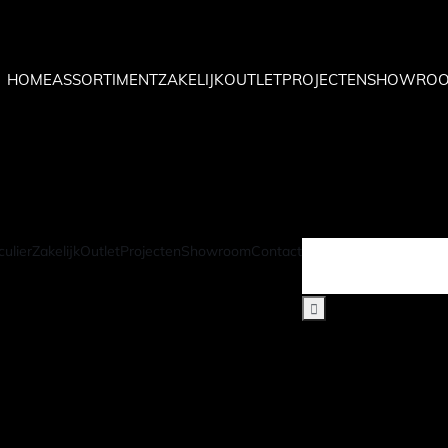
HOME
ASSORTIMENT
ZAKELIJK
OUTLET
PROJECTEN
SHOWRO
HOME
ASSORTIMENT
ZAKELIJK
OUTLET
PROJECTEN
SHOWRO
culier
Zakelijk
Outlet
Projecten
Showroom
Contact