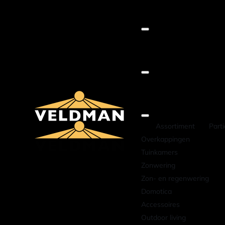
Assortiment
Parti
Overkappingen
Tuinkamers
Zonwering
Zon- en regenwering
Domotica
Accessoires
Outdoor living