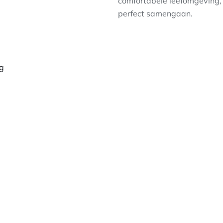
comfortabele leefomgeving,
perfect samengaan.
ng