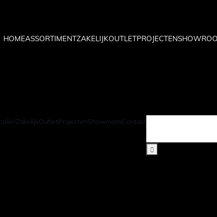
HOME
ASSORTIMENT
ZAKELIJK
OUTLET
PROJECTEN
SHOWRO
HOME
ASSORTIMENT
ZAKELIJK
OUTLET
PROJECTEN
SHOWRO
culier
Zakelijk
Outlet
Projecten
Showroom
Contact