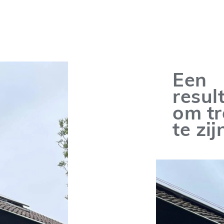
Een
resul
om tr
te zij