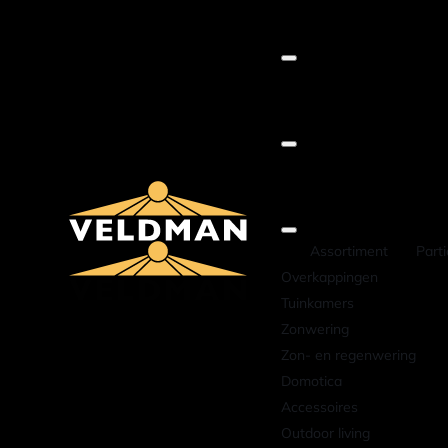
Assortiment
Parti
Overkappingen
Tuinkamers
Zonwering
Zon- en regenwering
Domotica
Accessoires
Outdoor living