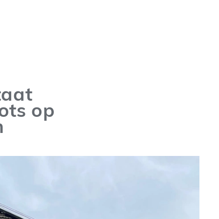
taat
ots op
n