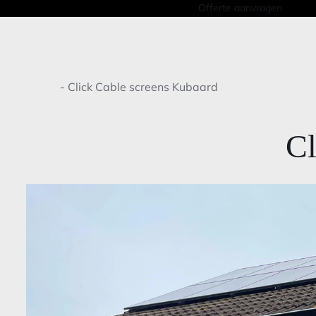
Offerte aanvragen
Home
-
Click Cable screens Kubaard
Cl