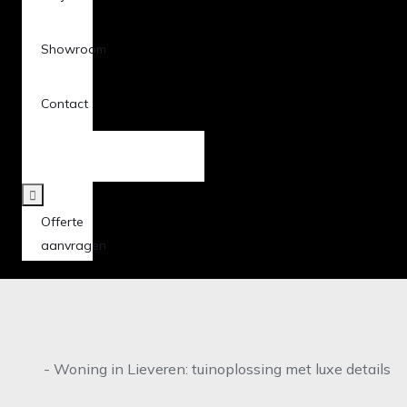
Showroom
Contact
Offerte
aanvragen
Home
-
Woning in Lieveren: tuinoplossing met luxe details