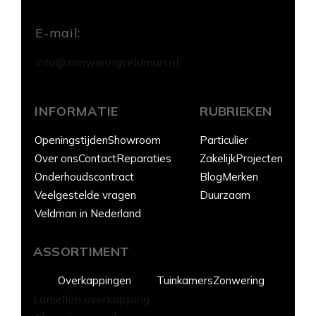
E-mail:
info@zonweringveldman.nl
INFORMATIE
RUBRIEKEN
Openingstijden
Showroom
Particulier
Over ons
Contact
Reparaties
Zakelijk
Projecten
Onderhoudscontract
Blog
Merken
Veelgestelde vragen
Duurzaam
Veldman in Nederland
ASSORTIMENT
Overkappingen
Tuinkamers
Zonwering
Lamellen overkapping