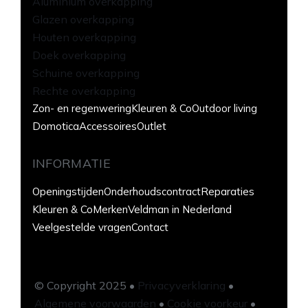
Aluminium overkapping
Glazen overkapping
Houten overkapping
Doek overkapping
Schuine overkapping
Rechte overkapping
Zon- en regenwering
Kleuren & Co
Outdoor living
Domotica
Accessoires
Outlet
INFORMATIE
Openingstijden
Onderhoudscontract
Reparaties
Kleuren & Co
Merken
Veldman in Nederland
Veelgestelde vragen
Contact
© Copyright 2025 •
Privacyverklaring
•
Algemene voorwaarden
•
Cookie voorkeur
•