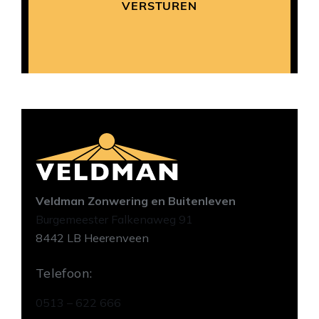
Veldman Zonwering en Buitenleven
Burgemeester Falkenaweg 91
8442 LB Heerenveen
Telefoon:
0513 – 622 666