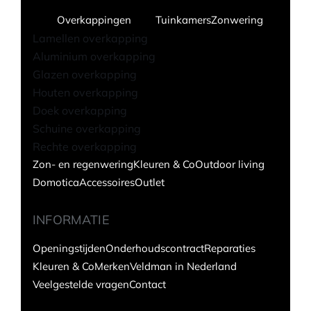
Overkappingen
Tuinkamers
Zonwering
Lamellen overkapping
Aluminium overkapping
Glazen overkapping
Houten overkapping
Doek overkapping
Schuine overkapping
Rechte overkapping
Zon- en regenwering
Kleuren & Co
Outdoor living
Domotica
Accessoires
Outlet
INFORMATIE
Openingstijden
Onderhoudscontract
Reparaties
Kleuren & Co
Merken
Veldman in Nederland
Veelgestelde vragen
Contact