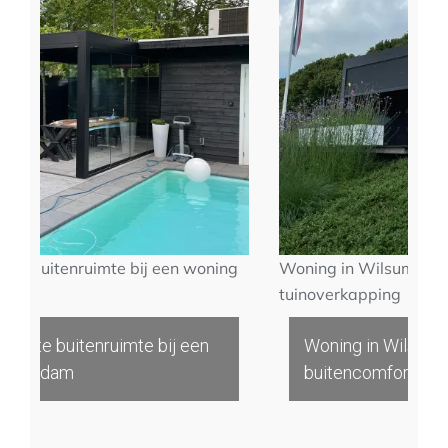
nruimte bij een woning
Woning in Wilsum optimaal bu
tuinoverkapping
itenruimte bij een
Woning in Wilsum optimaal
am
buitencomfort met tuinove