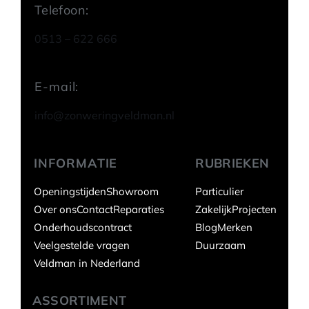
Telefoon:
0513 – 622 666
E-mail:
info@zonweringveldman.nl
INFORMATIE
RUBRIEKEN
Openingstijden
Showroom
Particulier
Over ons
Contact
Reparaties
Zakelijk
Projecten
Onderhoudscontract
Blog
Merken
Veelgestelde vragen
Duurzaam
Veldman in Nederland
ASSORTIMENT