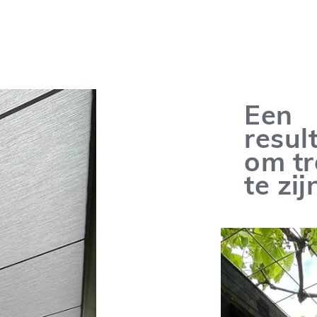
Een
resul
om tr
te zij