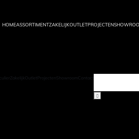
HOME
ASSORTIMENT
ZAKELIJK
OUTLET
PROJECTEN
SHOWRO
HOME
ASSORTIMENT
ZAKELIJK
OUTLET
PROJECTEN
SHOWRO
culier
Zakelijk
Outlet
Projecten
Showroom
Contact