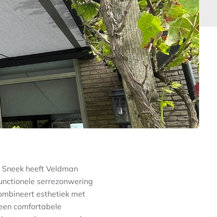
n Sneek heeft Veldman
functionele serrezonwering
ombineert esthetiek met
r een comfortabele