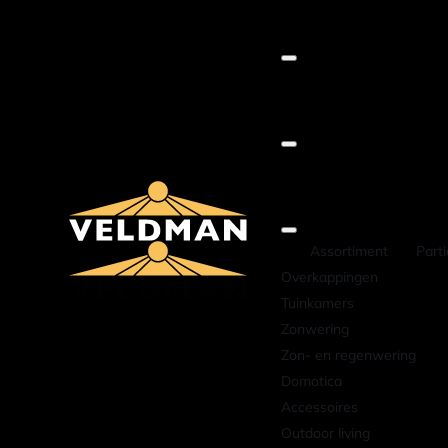
Assortiment
Parti
Overkappingen
Tuinkamers
Zonwering
Zon- en regenwering
Domotica
Accessoires
Outdoor living