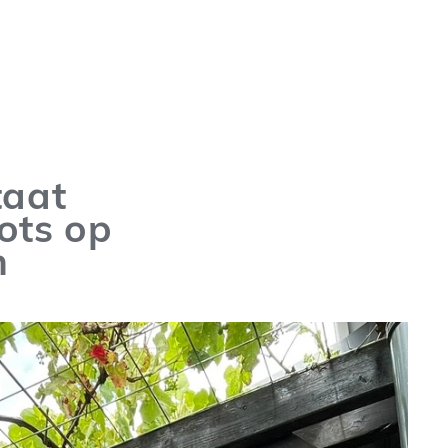
taat
ots op
n