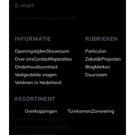
E-mail:
info@zonweringveldman.nl
INFORMATIE
RUBRIEKEN
Openingstijden
Showroom
Particulier
Over ons
Contact
Reparaties
Zakelijk
Projecten
Onderhoudscontract
Blog
Merken
Veelgestelde vragen
Duurzaam
Veldman in Nederland
ASSORTIMENT
Overkappingen
Tuinkamers
Zonwering
Lamellen overkapping
Aluminium overkapping
Glazen overkapping