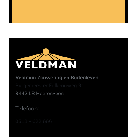
Veldman Zonwering en Buitenleven
Burgemeester Falkenaweg 91
8442 LB Heerenveen
Telefoon:
0513 – 622 666