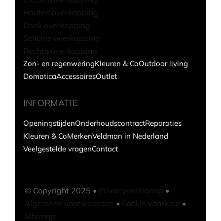
Houten overkapping
Doek overkapping
Schuine overkapping
Rechte overkapping
Zon- en regenwering
Kleuren & Co
Outdoor living
Domotica
Accessoires
Outlet
INFORMATIE
Openingstijden
Onderhoudscontract
Reparaties
Kleuren & Co
Merken
Veldman in Nederland
Veelgestelde vragen
Contact
© Copyright 2025 •
Privacyverklaring
•
Algemene voorwaarden
•
Cookie voorkeur
•
Sitemap