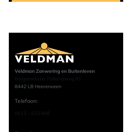
Veldman Zonwering en Buitenleven
Burgemeester Falkenaweg 91
8442 LB Heerenveen
Telefoon:
0513 – 622 666