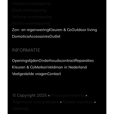
Houten overkapping
Doek overkapping
Schuine overkapping
Rechte overkapping
Zon- en regenwering
Kleuren & Co
Outdoor living
Domotica
Accessoires
Outlet
INFORMATIE
Openingstijden
Onderhoudscontract
Reparaties
Kleuren & Co
Merken
Veldman in Nederland
Veelgestelde vragen
Contact
© Copyright 2025 •
Privacyverklaring
•
Algemene voorwaarden
•
Cookie voorkeur
•
Sitemap