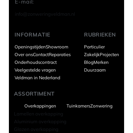
E-mail:
info@zonweringveldman.nl
INFORMATIE
RUBRIEKEN
Openingstijden
Showroom
Particulier
Over ons
Contact
Reparaties
Zakelijk
Projecten
Onderhoudscontract
Blog
Merken
Veelgestelde vragen
Duurzaam
Veldman in Nederland
ASSORTIMENT
Overkappingen
Tuinkamers
Zonwering
Lamellen overkapping
Aluminium overkapping
Glazen overkapping