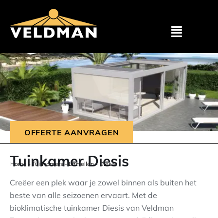
Assortimen
Particulier
Zakelijk
OFFERTE AANVRAGEN
Outlet
Tuinkamer Diesis
Home
-
Tuinkamers
-
Lamellen
-
Diesis
Projecten
Creëer een plek waar je zowel binnen als buiten het
beste van alle seizoenen ervaart. Met de
bioklimatische tuinkamer Diesis van Veldman
Showroom