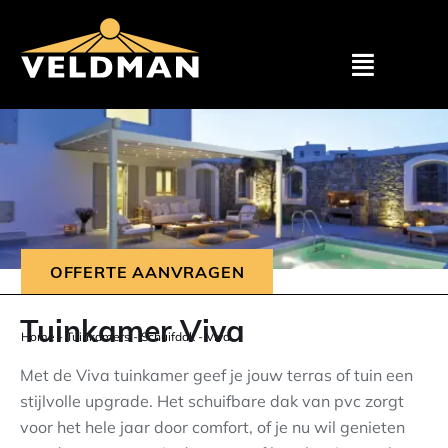
Assortimen
Particulier
Zakelijk
OFFERTE AANVRAGEN
Outlet
Tuinkamer Viva
Home
-
Tuinkamers
-
Schuifdak
-
Viva
Projecten
Met de Viva tuinkamer geef je jouw terras of tuin een
stijlvolle upgrade. Het schuifbare dak van pvc zorgt
voor het hele jaar door comfort, of je nu wil genieten
Showroom