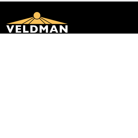
Veldman Zonwering en Buitenleven
Burgemeester Falkenaweg 91
8442 LB Heerenveen
Telefoon:
0513 – 622 666
E-mail:
info@zonweringveldman.nl
INFORMATIE
Openingstijden