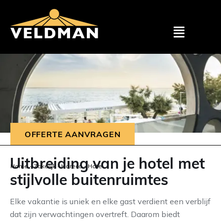
Assortimen
Particulier
Zakelijk
OFFERTE AANVRAGEN
Outlet
Uitbreiding van je hotel met
Home
-
Zakelijk
-
Horeca
-
Hotel
stijlvolle buitenruimtes
Projecten
Elke vakantie is uniek en elke gast verdient een verblijf
Showroom
dat zijn verwachtingen overtreft. Daarom biedt