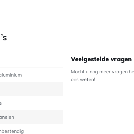
’s
Veelgestelde vragen
Mocht u nog meer vragen heb
aluminium
ons weten!
s
e
anelen
nbestendig