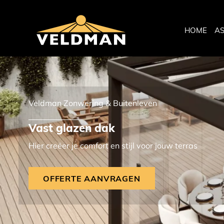
HOME
A
Veldman Zonwering & Buitenleven
Vast glazen dak
Hier creëer je comfort en stijl voor jouw terras
OFFERTE AANVRAGEN