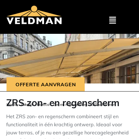
Assortimen
Particulier
Zakelijk
OFFERTE AANVRAGEN
Outlet
ZRS zon- en regenscherm
Home
-
Zakelijk
-
Horeca
-
Zon en regenwering
-
ZRS schermen
Projecten
Het ZRS zon- en regenscherm combineert stijl en
functionaliteit in één krachtig ontwerp. Ideaal voor
jouw terras, of je nu een gezellige horecagelegenheid
Showroom