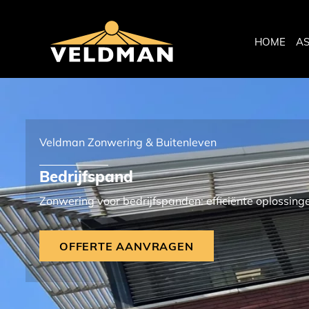
HOME
A
Veldman Zonwering & Buitenleven
Bedrijfspand
Zonwering voor bedrijfspanden: efficiënte oplossin
OFFERTE AANVRAGEN