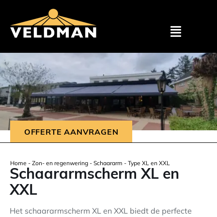
Assortimen
Particulier
Zakelijk
OFFERTE AANVRAGEN
Outlet
Home
-
Zon- en regenwering
-
Schaararm
-
Type XL en XXL
Schaararmscherm XL en
Projecten
XXL
Showroom
Het schaararmscherm XL en XXL biedt de perfecte