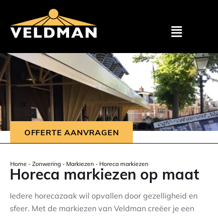
Assortimen
Particulier
Zakelijk
OFFERTE AANVRAGEN
Outlet
Home
-
Zonwering
-
Markiezen
-
Horeca markiezen
Horeca markiezen op maat
Projecten
Iedere horecazaak wil opvallen door gezelligheid en
sfeer. Met de markiezen van Veldman creëer je een
Showroom