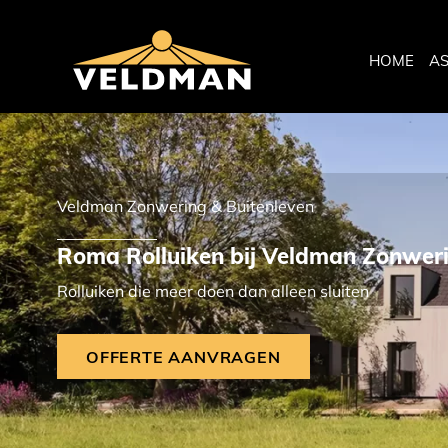
HOME
A
Veldman Zonwering & Buitenleven
Roma Rolluiken bij Veldman Zonwer
Rolluiken die meer doen dan alleen sluiten
OFFERTE AANVRAGEN