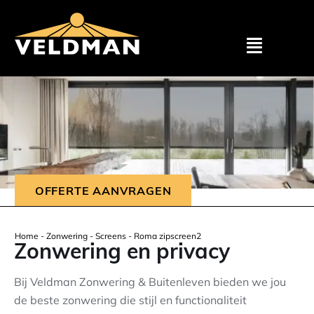
Assortimen
Particulier
Zakelijk
OFFERTE AANVRAGEN
Outlet
Home
-
Zonwering
-
Screens
-
Roma zipscreen2
Zonwering en privacy
Projecten
Bij Veldman Zonwering & Buitenleven bieden we jou
de beste zonwering die stijl en functionaliteit
Showroom