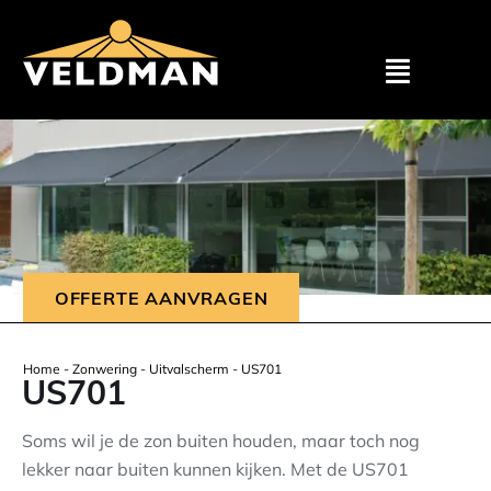
Assortimen
Particulier
Zakelijk
OFFERTE AANVRAGEN
Outlet
Home
-
Zonwering
-
Uitvalscherm
-
US701
US701
Projecten
Soms wil je de zon buiten houden, maar toch nog
lekker naar buiten kunnen kijken. Met de US701
Showroom