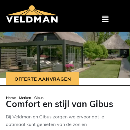
Assortimen
Particulier
Zakelijk
OFFERTE AANVRAGEN
Outlet
Home
-
Merken
-
Gibus
Comfort en stijl van Gibus
Projecten
Bij Veldman en Gibus zorgen we ervoor dat je
optimaal kunt genieten van de zon en
Showroom