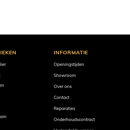
IEKEN
INFORMATIE
lier
Openingstijden
k
Showroom
en
Over ons
Contact
n
Reparaties
aam
Onderhoudscontract