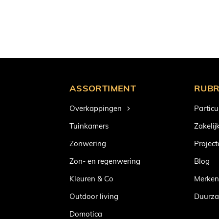
ASSORTIMENT
RUBR
Overkappingen
Particu
Tuinkamers
Zakelij
Zonwering
Project
Zon- en regenwering
Blog
Kleuren & Co
Merke
Outdoor living
Duurz
Domotica