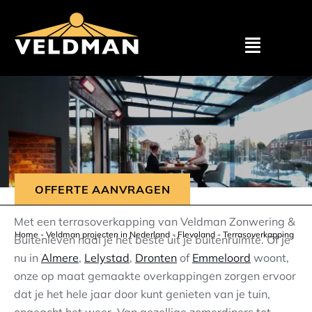
Assortimen
Particulier
Zakelijk
OFFERTE AANVRAGEN
Outlet
Met een terrasoverkapping van Veldman Zonwering &
Home
-
Veldman projecten in Nederland
-
Flevoland
-
Terrasoverkapping
Buitenleven haal je het beste uit je buitenruimte. Of je
nu in
Almere
,
Lelystad
,
Dronten
of
Emmeloord
woont,
Projecten
onze op maat gemaakte overkappingen zorgen ervoor
dat je het hele jaar door kunt genieten van je tuin,
Showroom