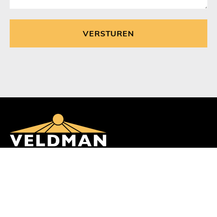
Veldman Zonwering en Buitenleven
Burgemeester Falkenaweg 91
8442 LB Heerenveen
Telefoon: