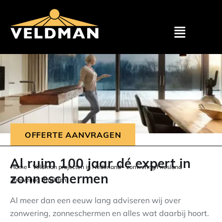
Assortimen
Particulier
Zakelijk
OFFERTE AANVRAGEN
Outlet
Al ruim 100 jaar dé expert in
Home
-
Veldman projecten in Nederland
-
zonwering/Friesland
-
zonneschermen
Zonwering Drachten
Projecten
Al meer dan een eeuw lang adviseren wij over
zonwering, zonneschermen en alles wat daarbij hoort.
Showroom