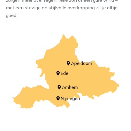
zorgen meer over regen, felle zon of een gure wind –
met een stevige en stijlvolle overkapping zit je altijd
Contact
goed.
Apeldoorn
Ede
Arnhem
Nijmegen