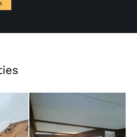
K
ties