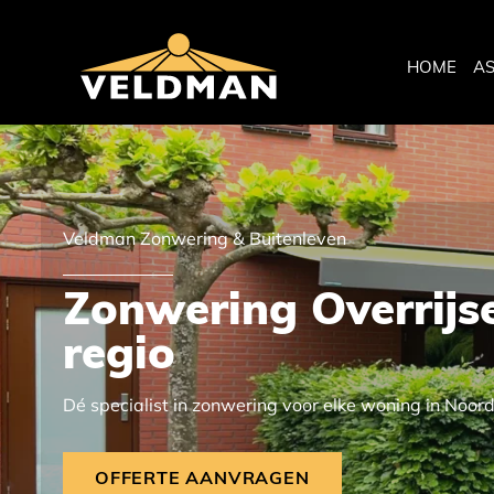
HOME
A
Veldman Zonwering & Buitenleven
Zonwering Overrijse
regio
Dé specialist in zonwering voor elke woning in Noor
OFFERTE AANVRAGEN