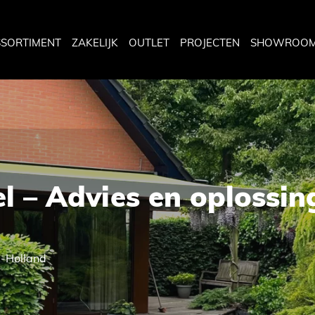
SSORTIMENT
ZAKELIJK
OUTLET
PROJECTEN
SHOWROO
l – Advies en oplossin
d-Holland