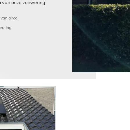
n van onze zonwering:
 van airco
euring