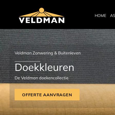
HOME
A
Veldman Zonwering & Buitenleven
Doekkleuren
De Veldman doekencollectie
OFFERTE AANVRAGEN