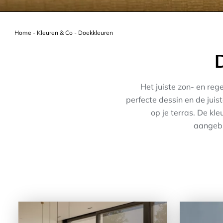
Home
-
Kleuren & Co
-
Doekkleuren
Het juiste zon- en reg
perfecte dessin en de jui
op je terras. De kl
aangebr