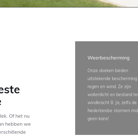
Weerbescherming
Onze doeken bieden
uitstekende bescherming
este
regen en wind. Ze zijn
waterdicht en bestand t
e
windkracht 8. Ja, zelfs de
Nederlandse stormen ma
ek. Of het nu
geen kans!
man hebben we
rschillende