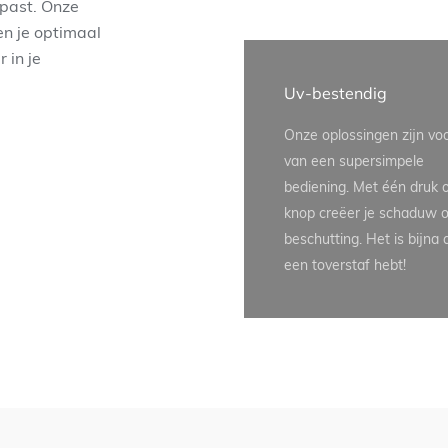
 past. Onze
en je optimaal
 in je
!
Uv-bestendig
Onze oplossingen zijn vo
van een supersimpele
bediening. Met één druk 
knop creëer je schaduw o
beschutting. Het is bijna a
een toverstaf hebt!