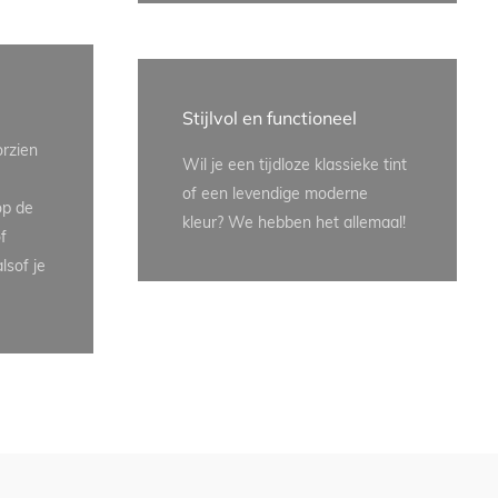
Stijlvol en functioneel
orzien
Wil je een tijdloze klassieke tint
of een levendige moderne
op de
kleur? We hebben het allemaal!
f
lsof je