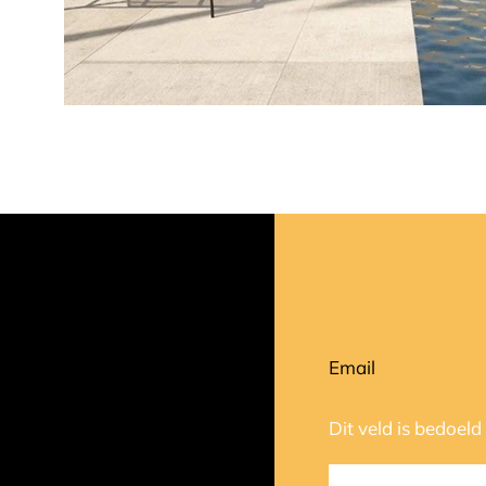
Email
Dit veld is bedoel