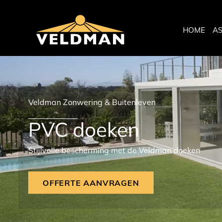
HOME
A
Veldman Zonwering & Buitenleven
PVC doeken
Stijlvolle bescherming met de Veldman doeken
OFFERTE AANVRAGEN