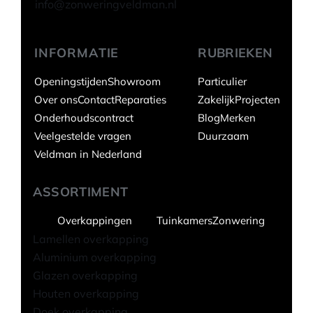
info@zonweringveldman.nl
INFORMATIE
RUBRIEKEN
Openingstijden
Showroom
Particulier
Over ons
Contact
Reparaties
Zakelijk
Projecten
Onderhoudscontract
Blog
Merken
Veelgestelde vragen
Duurzaam
Veldman in Nederland
ASSORTIMENT
Overkappingen
Tuinkamers
Zonwering
Lamellen overkapping
Aluminium overkapping
Glazen overkapping
Houten overkapping
Doek overkapping