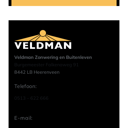
Veldman Zonwering en Buitenleven
Burgemeester Falkenaweg 91
8442 LB Heerenveen
Telefoon:
0513 – 622 666
E-mail: