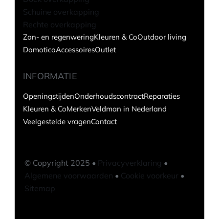
Schuine overkapping
Rechte overkapping
Zon- en regenwering
Kleuren & Co
Outdoor living
Domotica
Accessoires
Outlet
INFORMATIE
Openingstijden
Onderhoudscontract
Reparaties
Kleuren & Co
Merken
Veldman in Nederland
Veelgestelde vragen
Contact
© Copyright 2025 •
Privacyverklaring
•
Algemene voorwaarden
•
Cookie voorkeur
•
Sitemap