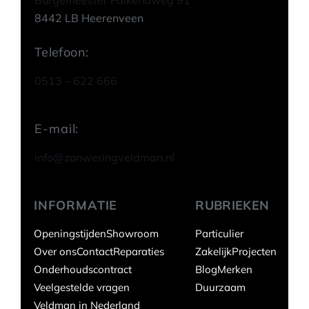
Burgemeester Falkenaweg 91
8442 LB Heerenveen
Telefoon:
0513 – 622 666
E-mail:
info@zonweringveldman.nl
INFORMATIE
RUBRIEKEN
Openingstijden
Showroom
Particulier
Over ons
Contact
Reparaties
Zakelijk
Projecten
Onderhoudscontract
Blog
Merken
Veelgestelde vragen
Duurzaam
Veldman in Nederland