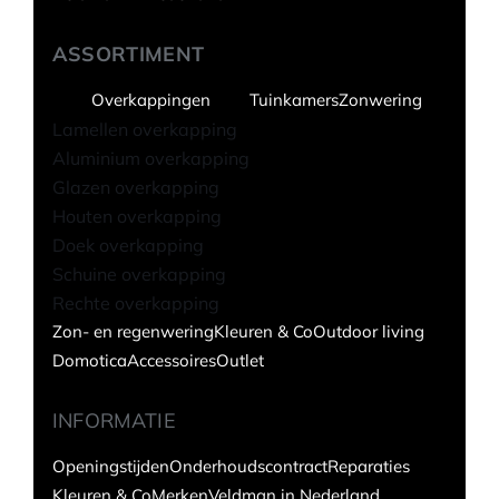
ASSORTIMENT
Overkappingen
Tuinkamers
Zonwering
Lamellen overkapping
Aluminium overkapping
Glazen overkapping
Houten overkapping
Doek overkapping
Schuine overkapping
Rechte overkapping
Zon- en regenwering
Kleuren & Co
Outdoor living
Domotica
Accessoires
Outlet
INFORMATIE
Openingstijden
Onderhoudscontract
Reparaties
Kleuren & Co
Merken
Veldman in Nederland