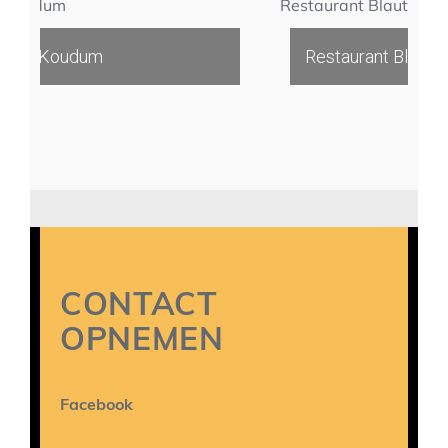
m
Restaurant Blauths
oudum
Restaurant Blauths
CONTACT
OPNEMEN
Facebook