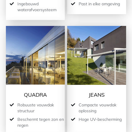
Ingebouwd
Past in elke omgeving
waterafvoersysteem
QUADRA
JEANS
Robuuste vouwdak
Compacte vouwdak
structuur
oplossing
Beschermt tegen zon en
Hoge UV-bescherming
regen