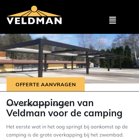
Assortimen
Particulier
Zakelijk
OFFERTE AANVRAGEN
Outlet
Overkappingen van
Home
-
Zakelijk
-
Horeca
-
Camping
Veldman voor de camping
Projecten
Het eerste wat in het oog springt bij aankomst op de
Showroom
camping is de grote overkapping bij het zwembad.