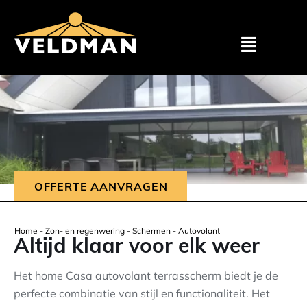
Assortimen
Particulier
Zakelijk
OFFERTE AANVRAGEN
Outlet
Home
-
Zon- en regenwering
-
Schermen
-
Autovolant
Altijd klaar voor elk weer
Projecten
Het home Casa autovolant terrasscherm biedt je de
perfecte combinatie van stijl en functionaliteit. Het
Showroom