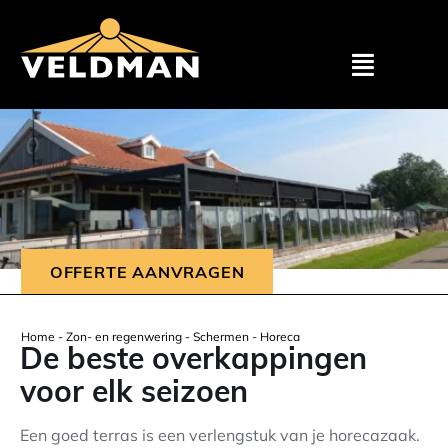
Assortimen
Particulier
Zakelijk
OFFERTE AANVRAGEN
Outlet
Home
-
Zon- en regenwering
-
Schermen
-
Horeca
De beste overkappingen
Projecten
voor elk seizoen
Showroom
Een goed terras is een verlengstuk van je horecazaak.